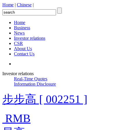
Home
|
Chinese
|
Home
Business
News
Investor relations
CSR
About Us
Contact Us
Investor relations
Real-Time Quotes
Information Disclosure
步步高 [ 002251 ]
RMB