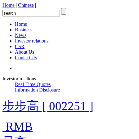
Home
|
Chinese
|
Home
Business
News
Investor relations
CSR
About Us
Contact Us
Investor relations
Real-Time Quotes
Information Disclosure
步步高 [ 002251 ]
RMB