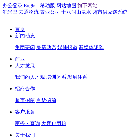
办公登录
English
移动版
网站地图
旗下网站
汇米巴
云通物流
置业公司
十八洞山泉水
超市供应链系统
首页
新闻动态
集团要闻
最新动态
媒体报道
新媒体矩阵
商业
人才发展
我们的人才观
培训体系
发展体系
招商合作
超市招商
百货招商
客户服务
商务卡查询
大客户团购
关于我们