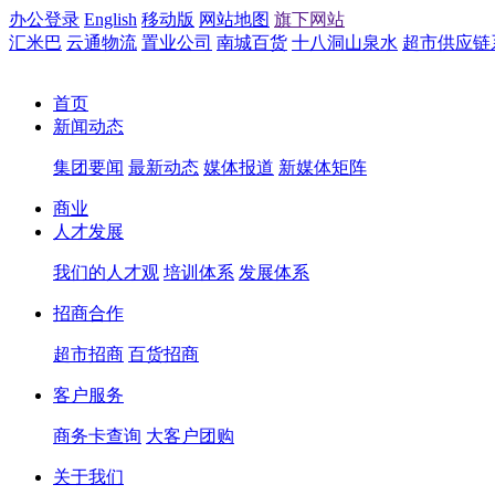
办公登录
English
移动版
网站地图
旗下网站
汇米巴
云通物流
置业公司
南城百货
十八洞山泉水
超市供应链
首页
新闻动态
集团要闻
最新动态
媒体报道
新媒体矩阵
商业
人才发展
我们的人才观
培训体系
发展体系
招商合作
超市招商
百货招商
客户服务
商务卡查询
大客户团购
关于我们