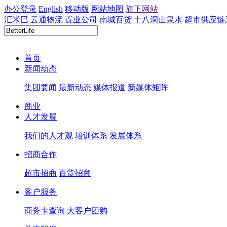
办公登录
English
移动版
网站地图
旗下网站
汇米巴
云通物流
置业公司
南城百货
十八洞山泉水
超市供应链
首页
新闻动态
集团要闻
最新动态
媒体报道
新媒体矩阵
商业
人才发展
我们的人才观
培训体系
发展体系
招商合作
超市招商
百货招商
客户服务
商务卡查询
大客户团购