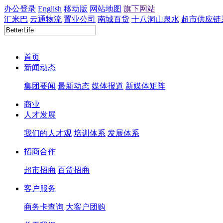
办公登录
English
移动版
网站地图
旗下网站
汇米巴
云通物流
置业公司
南城百货
十八洞山泉水
超市供应链
首页
新闻动态
集团要闻
最新动态
媒体报道
新媒体矩阵
商业
人才发展
我们的人才观
培训体系
发展体系
招商合作
超市招商
百货招商
客户服务
商务卡查询
大客户团购