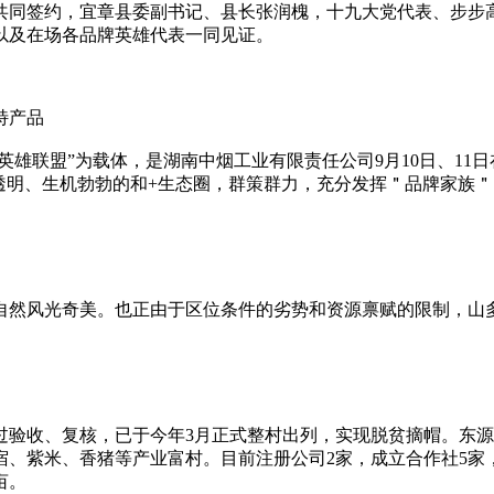
共同签约，宜章县委副书记、县长张润槐，十九大党代表、步步
以及在场各品牌英雄代表一同见证。
特产品
雄联盟”为载体，是湖南中烟工业有限责任公司9月10日、11日
透明、生机勃勃的和+生态圈，群策群力，充分发挥＂品牌家族
自然风光奇美。也正由于区位条件的劣势和资源禀赋的限制，山
过验收、复核，已于今年3月正式整村出列，实现脱贫摘帽。东源
、紫米、香猪等产业富村。目前注册公司2家，成立合作社5家，
亩。