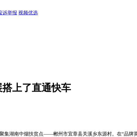
投诉举报
视频优选
展搭上了直通快车
人齐聚集湖南中烟扶贫点——郴州市宜章县关溪乡东源村。在“品牌