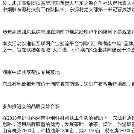
位，步步高集团扶贫管理部负责人与东之源合作社法定代表人
中烟驻东源村扶贫工作队队长、东源村党支部第一书记曹兴洪
步步高集团总裁陈志强在湖南中烟总经理卢平的陪同下参观农
本次活动以湘籍互联网产业交流平台“湖湘汇”和湖南中烟“品牌英
之一。旨在联结各领域“大而强、小而美”的企业共同建设干净
湖南中烟共享帮扶专属菜地
东源村地处郴州市位于湖南省东南部，这里广布喀斯特地貌，
参加推进会的品牌英雄合影
在2018年进驻的湖南中烟驻村帮扶工作队的帮助下，东源村通
思路，运用品牌联盟的优势，发展茶叶、油茶、烟叶、旅游民宿
山有机茶2600亩，种植油茶1800亩，烟叶150亩，特色紫米100