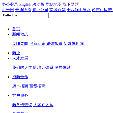
办公登录
English
移动版
网站地图
旗下网站
汇米巴
云通物流
置业公司
南城百货
十八洞山泉水
超市供应链
首页
新闻动态
集团要闻
最新动态
媒体报道
新媒体矩阵
商业
人才发展
我们的人才观
培训体系
发展体系
招商合作
超市招商
百货招商
客户服务
商务卡查询
大客户团购