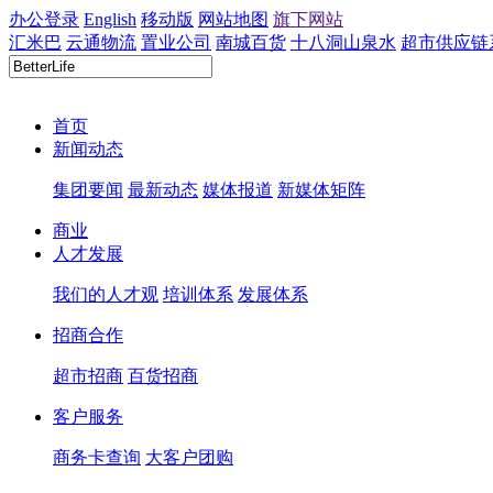
办公登录
English
移动版
网站地图
旗下网站
汇米巴
云通物流
置业公司
南城百货
十八洞山泉水
超市供应链
首页
新闻动态
集团要闻
最新动态
媒体报道
新媒体矩阵
商业
人才发展
我们的人才观
培训体系
发展体系
招商合作
超市招商
百货招商
客户服务
商务卡查询
大客户团购